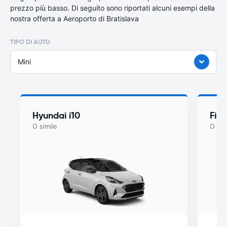
prezzo più basso. Di seguito sono riportati alcuni esempi della
nostra offerta a Aeroporto di Bratislava
TIPO DI AUTO
Mini
Hyundai i10
Fiat
O simile
O sim