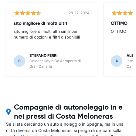
28-12-2024
sito migliore di molti altri
OTTIMO
sito migliore di molti altri simili per
OTTIMO
numero di opzioni e filtri disponibili
STEFANO FERRI
ALE
S
Goldcar Key'n Go Aeroporto di
A
Inter
Gran Canaria
Cana
Compagnie di autonoleggio in e
nei pressi di Costa Meloneras
Se si sta cercando un auto a noleggio in Spagna, ma in una
città diversa da Costa Meloneras, si prega di cliccare sulla