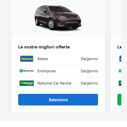
Le nostre migliori offerte
Le n
Alamo
Da
/giorno
Enterprise
Da
/giorno
National Car Rental
Da
/giorno
Seleziona