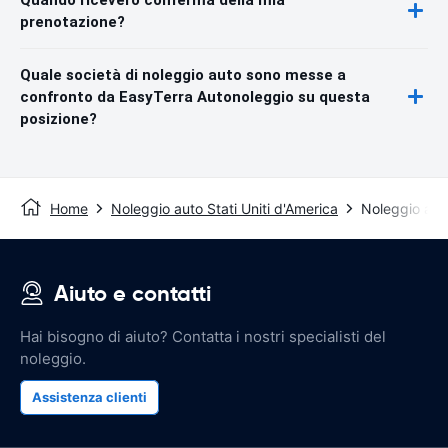
prenotazione?
Quale società di noleggio auto sono messe a
confronto da EasyTerra Autonoleggio su questa
posizione?
Home
Noleggio auto Stati Uniti d'America
Noleggio au
Aiuto e contatti
Hai bisogno di aiuto? Contatta i nostri specialisti del
noleggio.
Assistenza clienti