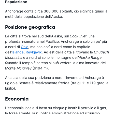
Popolazione
Anchorage conta circa 300.000 abitanti, ciò significa quasi la
metà della popolazione dell'Alaska.
Posizione geografica
La città si trova nel sud dell'Alaska, sul
Cook Inlet
, una
profonda insenatura nel Pacifico. Anchorage è solo un po' più
a nord di
Oslo
, ma non così a nord come la capitale
dell'
Islanda
,
Reykjavik
. Ad est della città si trovano le
Chugach
Mountains
e a nord ci sono le montagne dell'
Alaska Range
.
Quando il tempo è sereno si può vedere la cima innevata del
Monte
McKinley
(6194 m).
A causa della sua posizione a nord, l'inverno ad Achorage è
rigido e l'estate è relativamente fredda (tra gli 11 e i 19 gradi a
luglio).
Economia
L'economia locale si basa su cinque pilastri: il petrolio e il gas,
le forze armate, la pubblica amministrazione ed il turismo.