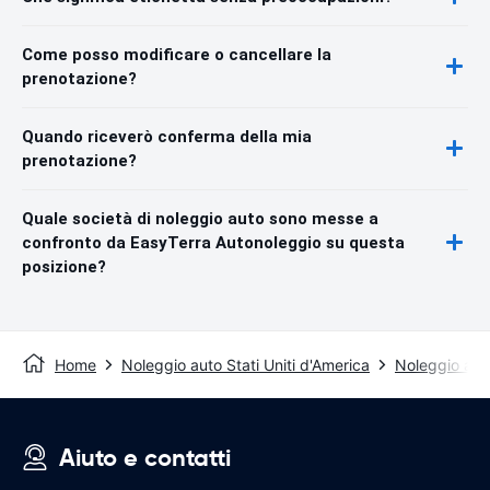
Come posso modificare o cancellare la
prenotazione?
Quando riceverò conferma della mia
prenotazione?
Quale società di noleggio auto sono messe a
confronto da EasyTerra Autonoleggio su questa
posizione?
Home
Noleggio auto Stati Uniti d'America
Noleggio aut
Aiuto e contatti