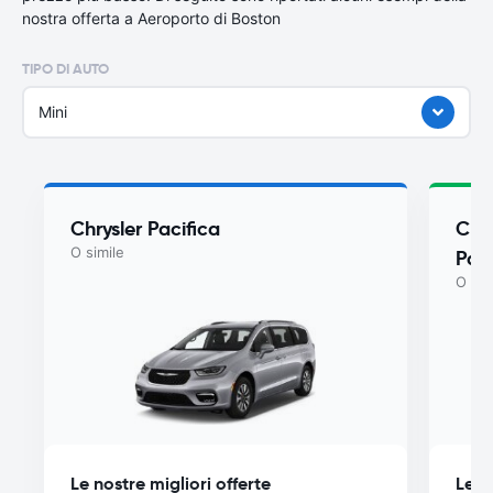
nostra offerta a Aeroporto di Boston
TIPO DI AUTO
Mini
Chrysler Pacifica
Chry
O simile
Paci
O sim
Le nostre migliori offerte
Le n