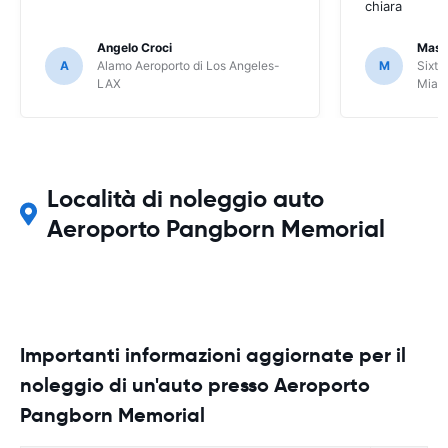
chiara
Angelo Croci
Mass
A
Alamo Aeroporto di Los Angeles-
M
Sixt 
LAX
Miam
Località di noleggio auto
Aeroporto Pangborn Memorial
Importanti informazioni aggiornate per il
noleggio di un'auto presso Aeroporto
Pangborn Memorial