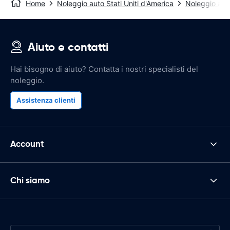
Home
Noleggio auto Stati Uniti d'America
Noleggio aut
Aiuto e contatti
Hai bisogno di aiuto? Contatta i nostri specialisti del
noleggio.
Assistenza clienti
Account
Chi siamo