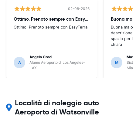
02-08-2026
Ottimo. Prenoto sempre con EasyTerra
Buona ma oc
Ottimo. Prenoto sempre con EasyTerra
Buona ma occo
descrizione a
spazio per le
chiara
Angelo Croci
Mass
A
Alamo Aeroporto di Los Angeles-
M
Sixt 
LAX
Miam
Località di noleggio auto
Aeroporto di Watsonville