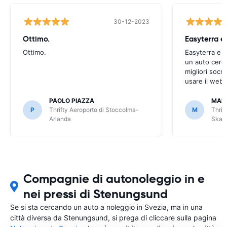
30-12-2023
Ottimo.
Easyterra e
Ottimo.
Easyterra e o
un auto cerco
migliori socn
usare il web 
PAOLO PIAZZA
MAH
P
Thrifty Aeroporto di Stoccolma-
M
Thrif
Arlanda
Skav
Compagnie di autonoleggio in e
nei pressi di Stenungsund
Se si sta cercando un auto a noleggio in Svezia, ma in una
città diversa da Stenungsund, si prega di cliccare sulla pagina