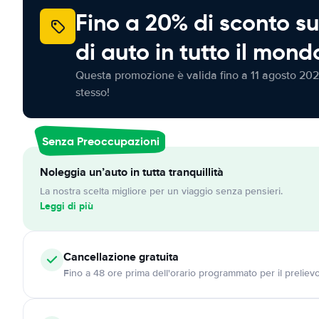
Fino a 20% di sconto su
di auto in tutto il mond
Questa promozione è valida fino a 11 agosto 202
stesso!
Senza Preoccupazioni
Noleggia un’auto in tutta tranquillità
La nostra scelta migliore per un viaggio senza pensieri.
Leggi di più
Cancellazione
gratuita
Fino a 48 ore prima dell'orario programmato per il preliev