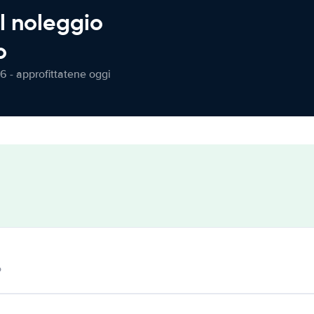
l noleggio
o
6 - approfittatene oggi
o