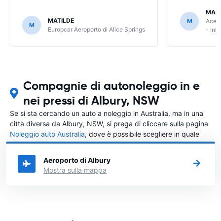
MAS
MATILDE
M
Ace R
M
Europcar Aeroporto di Alice Springs
- Int
Compagnie di autonoleggio in e
nei pressi di Albury, NSW
Se si sta cercando un auto a noleggio in Australia, ma in una
città diversa da Albury, NSW, si prega di cliccare sulla pagina
Noleggio auto Australia
, dove è possibile scegliere in quale
città in Australia si vuole noleggiare l'auto.
Aeroporto di Albury
Mostra sulla mappa