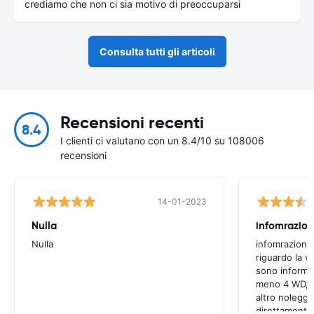
crediamo che non ci sia motivo di preoccuparsi
Consulta tutti gli articoli
Recensioni recenti
8.4
I clienti ci valutano con un 8.4/10 su 108006
recensioni
14-01-2023
Nulla
infomrazion
Nulla
infomrazioni 
riguardo la v
sono informaz
meno 4 WD, a
altro noleggi
direttamente