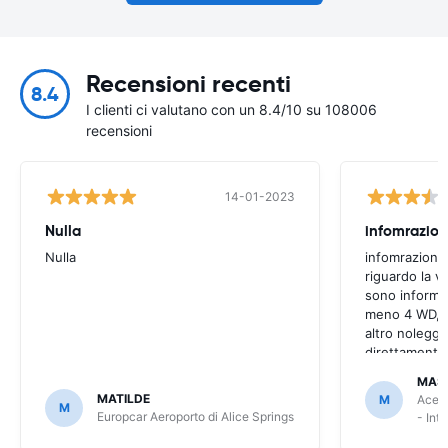
Recensioni recenti
8.4
I clienti ci valutano con un 8.4/10 su 108006
recensioni
14-01-2023
Nulla
infomrazion
Nulla
infomrazioni 
riguardo la v
sono informaz
meno 4 WD, a
altro noleggi
direttamente
MAS
MATILDE
M
Ace R
M
Europcar Aeroporto di Alice Springs
- Int