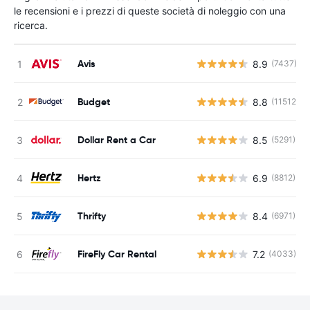
le recensioni e i prezzi di queste società di noleggio con una
ricerca.
Avis
8.9
(7437)
Budget
8.8
(11512)
Dollar Rent a Car
8.5
(5291)
Hertz
6.9
(8812)
Thrifty
8.4
(6971)
FireFly Car Rental
7.2
(4033)