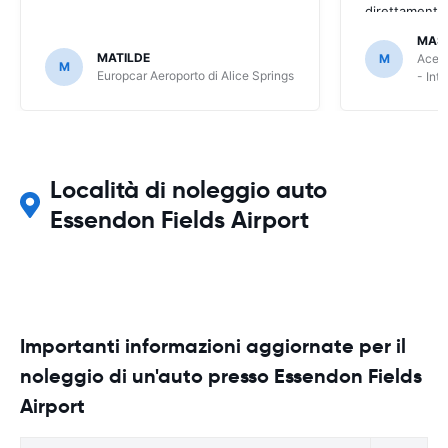
direttamente
MAS
MATILDE
M
Ace R
M
Europcar Aeroporto di Alice Springs
- Int
Località di noleggio auto
Essendon Fields Airport
Importanti informazioni aggiornate per il
noleggio di un'auto presso Essendon Fields
Airport