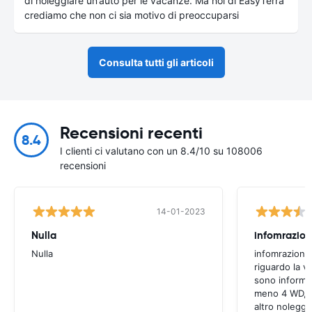
di noleggiare un’auto per le vacanze. Ma noi di EasyTerra
crediamo che non ci sia motivo di preoccuparsi
Consulta tutti gli articoli
Recensioni recenti
8.4
I clienti ci valutano con un 8.4/10 su 108006
recensioni
14-01-2023
Nulla
infomrazion
Nulla
infomrazioni 
riguardo la v
sono informaz
meno 4 WD, a
altro noleggi