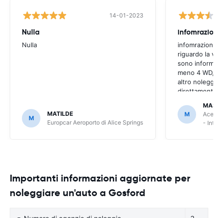
14-01-2023
Nulla
infomrazion
Nulla
infomrazioni 
riguardo la v
sono informaz
meno 4 WD, a
altro noleggi
direttamente
MAS
MATILDE
M
Ace R
M
Europcar Aeroporto di Alice Springs
- Int
Importanti informazioni aggiornate per
noleggiare un'auto a Gosford