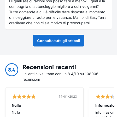
Di quali assicurazioni non posso fare a meno? E qual è la
compagnia di autonoleggio migliore a cui rivolgermi?
Tutte domande a cui è difficile dare risposta al momento
di noleggiare un’auto per le vacanze. Ma noi di EasyTerra
crediamo che non ci sia motivo di preoccuparsi
Consulta tutti gli articoli
Recensioni recenti
8.4
I clienti ci valutano con un 8.4/10 su 108006
recensioni
14-01-2023
Nulla
infomrazion
Nulla
infomrazioni 