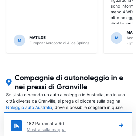
riguardo la v
sono informaz
meno 4 WD, a
altro noleggi
direttamente
MAS
MATILDE
M
Ace R
M
Europcar Aeroporto di Alice Springs
- Int
Compagnie di autonoleggio in e
nei pressi di Granville
Se si sta cercando un auto a noleggio in Australia, ma in una
città diversa da Granville, si prega di cliccare sulla pagina
Noleggio auto Australia
, dove è possibile scegliere in quale
città in Australia si vuole noleggiare l'auto.
182 Parramatta Rd
Mostra sulla mappa