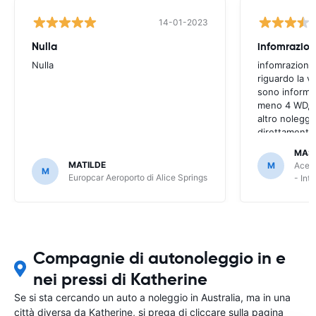
14-01-2023
Nulla
infomrazion
Nulla
infomrazioni 
riguardo la v
sono informaz
meno 4 WD, a
altro noleggi
direttamente
MAS
MATILDE
M
Ace R
M
Europcar Aeroporto di Alice Springs
- Int
Compagnie di autonoleggio in e
nei pressi di Katherine
Se si sta cercando un auto a noleggio in Australia, ma in una
città diversa da Katherine, si prega di cliccare sulla pagina