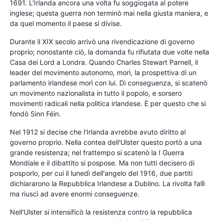
1691. L'Irlanda ancora una volta fu soggiogata al potere
inglese; questa guerra non terminò mai nella giusta maniera, e
da quel momento il paese si divise.
Durante il XIX secolo arrivò una rivendicazione di governo
proprio; nonostante ciò, la domanda fu rifiutata due volte nella
Casa dei Lord a Londra. Quando Charles Stewart Parnell, il
leader del movimento autonomo, morì, la prospettiva di un
parlamento irlandese morì con lui. Di conseguenza, si scatenò
un movimento nazionalista in tutto il popolo, e sorsero
movimenti radicali nella politica irlandese. È per questo che si
fondò Sinn Féin.
Nel 1912 si decise che l'Irlanda avrebbe avuto diritto al
governo proprio. Nella contea dell'Ulster questo portò a una
grande resistenza; nel frattempo si scatenò la I Guerra
Mondiale e il dibattito si pospose. Ma non tutti decisero di
posporlo, per cui il lunedì dell'angelo del 1916, due partiti
dichiararono la Repubblica Irlandese a Dublino. La rivolta fallì
ma riuscì ad avere enormi conseguenze.
Nell'Ulster si intensificò la resistenza contro la repubblica