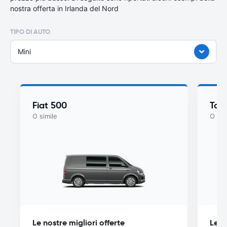
nostra offerta in Irlanda del Nord
TIPO DI AUTO
Mini
Fiat 500
Toy
O simile
O sim
Le nostre migliori offerte
Le n