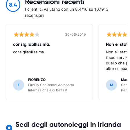
Recensioni recenti
8.4
I clienti ci valutano con un 8.4/10 su 107913
recensioni
30-06-2019
consigliabilissima.
Non e` stat
consigliabilissima.
Non e` stato
il suo serviz
quello che po
altre compagn
FIORENZO
Mass
F
FireFly Car Rental Aeroporto
M
Centa
Internazionale di Belfast
Peret
Sedi degli autonoleggi in Irlanda