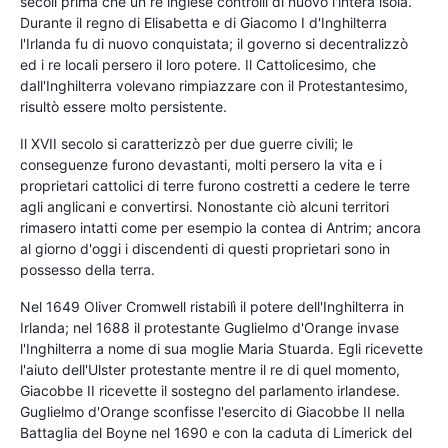
secoli prima che un re inglese controlli di nuovo l'intera isola.
Durante il regno di Elisabetta e di Giacomo I d'Inghilterra
l'Irlanda fu di nuovo conquistata; il governo si decentralizzò
ed i re locali persero il loro potere. Il Cattolicesimo, che
dall'Inghilterra volevano rimpiazzare con il Protestantesimo,
risultò essere molto persistente.
Il XVII secolo si caratterizzò per due guerre civili; le
conseguenze furono devastanti, molti persero la vita e i
proprietari cattolici di terre furono costretti a cedere le terre
agli anglicani e convertirsi. Nonostante ciò alcuni territori
rimasero intatti come per esempio la contea di Antrim; ancora
al giorno d'oggi i discendenti di questi proprietari sono in
possesso della terra.
Nel 1649 Oliver Cromwell ristabilì il potere dell'Inghilterra in
Irlanda; nel 1688 il protestante Guglielmo d'Orange invase
l'Inghilterra a nome di sua moglie Maria Stuarda. Egli ricevette
l'aiuto dell'Ulster protestante mentre il re di quel momento,
Giacobbe II ricevette il sostegno del parlamento irlandese.
Guglielmo d'Orange sconfisse l'esercito di Giacobbe II nella
Battaglia del Boyne nel 1690 e con la caduta di Limerick del