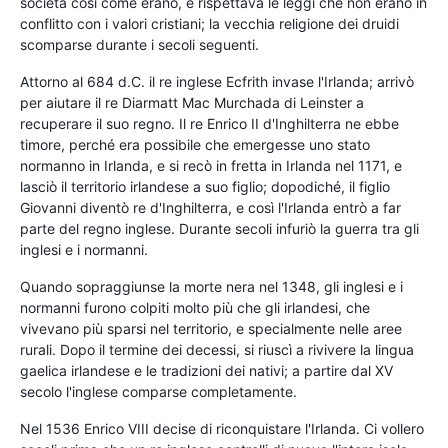
società così come erano, e rispettava le leggi che non erano in
conflitto con i valori cristiani; la vecchia religione dei druidi
scomparse durante i secoli seguenti.
Attorno al 684 d.C. il re inglese Ecfrith invase l'Irlanda; arrivò
per aiutare il re Diarmatt Mac Murchada di Leinster a
recuperare il suo regno. Il re Enrico II d'Inghilterra ne ebbe
timore, perché era possibile che emergesse uno stato
normanno in Irlanda, e si recò in fretta in Irlanda nel 1171, e
lasciò il territorio irlandese a suo figlio; dopodiché, il figlio
Giovanni diventò re d'Inghilterra, e così l'Irlanda entrò a far
parte del regno inglese. Durante secoli infuriò la guerra tra gli
inglesi e i normanni.
Quando sopraggiunse la morte nera nel 1348, gli inglesi e i
normanni furono colpiti molto più che gli irlandesi, che
vivevano più sparsi nel territorio, e specialmente nelle aree
rurali. Dopo il termine dei decessi, si riuscì a rivivere la lingua
gaelica irlandese e le tradizioni dei nativi; a partire dal XV
secolo l'inglese comparse completamente.
Nel 1536 Enrico VIII decise di riconquistare l'Irlanda. Ci vollero