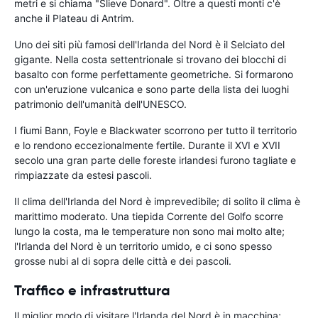
metri e si chiama "Slieve Donard". Oltre a questi monti c'è
anche il Plateau di Antrim.
Uno dei siti più famosi dell'Irlanda del Nord è il Selciato del
gigante. Nella costa settentrionale si trovano dei blocchi di
basalto con forme perfettamente geometriche. Si formarono
con un'eruzione vulcanica e sono parte della lista dei luoghi
patrimonio dell'umanità dell'UNESCO.
I fiumi Bann, Foyle e Blackwater scorrono per tutto il territorio
e lo rendono eccezionalmente fertile. Durante il XVI e XVII
secolo una gran parte delle foreste irlandesi furono tagliate e
rimpiazzate da estesi pascoli.
Il clima dell'Irlanda del Nord è imprevedibile; di solito il clima è
marittimo moderato. Una tiepida Corrente del Golfo scorre
lungo la costa, ma le temperature non sono mai molto alte;
l'Irlanda del Nord è un territorio umido, e ci sono spesso
grosse nubi al di sopra delle città e dei pascoli.
Traffico e infrastruttura
Il miglior modo di visitare l'Irlanda del Nord è in macchina;