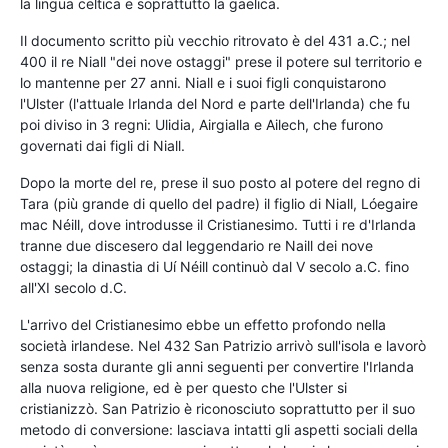
la lingua celtica e soprattutto la gaelica.
Il documento scritto più vecchio ritrovato è del 431 a.C.; nel
400 il re Niall "dei nove ostaggi" prese il potere sul territorio e
lo mantenne per 27 anni. Niall e i suoi figli conquistarono
l'Ulster (l'attuale Irlanda del Nord e parte dell'Irlanda) che fu
poi diviso in 3 regni: Ulidia, Airgialla e Ailech, che furono
governati dai figli di Niall.
Dopo la morte del re, prese il suo posto al potere del regno di
Tara (più grande di quello del padre) il figlio di Niall, Lóegaire
mac Néill, dove introdusse il Cristianesimo. Tutti i re d'Irlanda
tranne due discesero dal leggendario re Naill dei nove
ostaggi; la dinastia di Uí Néill continuò dal V secolo a.C. fino
all'XI secolo d.C.
L'arrivo del Cristianesimo ebbe un effetto profondo nella
società irlandese. Nel 432 San Patrizio arrivò sull'isola e lavorò
senza sosta durante gli anni seguenti per convertire l'Irlanda
alla nuova religione, ed è per questo che l'Ulster si
cristianizzò. San Patrizio è riconosciuto soprattutto per il suo
metodo di conversione: lasciava intatti gli aspetti sociali della