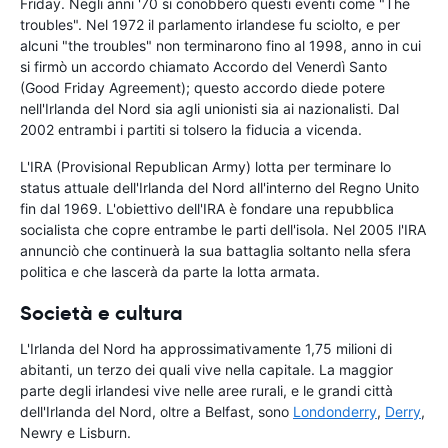
Friday. Negli anni '70 si conobbero questi eventi come "The
troubles". Nel 1972 il parlamento irlandese fu sciolto, e per
alcuni "the troubles" non terminarono fino al 1998, anno in cui
si firmò un accordo chiamato Accordo del Venerdì Santo
(Good Friday Agreement); questo accordo diede potere
nell'Irlanda del Nord sia agli unionisti sia ai nazionalisti. Dal
2002 entrambi i partiti si tolsero la fiducia a vicenda.
L'IRA (Provisional Republican Army) lotta per terminare lo
status attuale dell'Irlanda del Nord all'interno del Regno Unito
fin dal 1969. L'obiettivo dell'IRA è fondare una repubblica
socialista che copre entrambe le parti dell'isola. Nel 2005 l'IRA
annunciò che continuerà la sua battaglia soltanto nella sfera
politica e che lascerà da parte la lotta armata.
Società e cultura
L'Irlanda del Nord ha approssimativamente 1,75 milioni di
abitanti, un terzo dei quali vive nella capitale. La maggior
parte degli irlandesi vive nelle aree rurali, e le grandi città
dell'Irlanda del Nord, oltre a Belfast, sono
Londonderry
,
Derry
,
Newry e Lisburn.