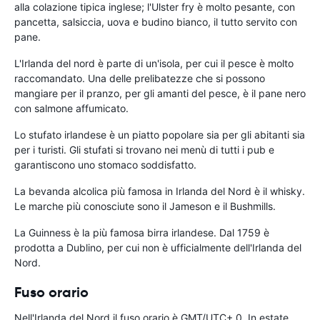
alla colazione tipica inglese; l'Ulster fry è molto pesante, con
pancetta, salsiccia, uova e budino bianco, il tutto servito con
pane.
L'Irlanda del nord è parte di un'isola, per cui il pesce è molto
raccomandato. Una delle prelibatezze che si possono
mangiare per il pranzo, per gli amanti del pesce, è il pane nero
con salmone affumicato.
Lo stufato irlandese è un piatto popolare sia per gli abitanti sia
per i turisti. Gli stufati si trovano nei menù di tutti i pub e
garantiscono uno stomaco soddisfatto.
La bevanda alcolica più famosa in Irlanda del Nord è il whisky.
Le marche più conosciute sono il Jameson e il Bushmills.
La Guinness è la più famosa birra irlandese. Dal 1759 è
prodotta a Dublino, per cui non è ufficialmente dell'Irlanda del
Nord.
Fuso orario
Nell'Irlanda del Nord il fuso orario è GMT/UTC+ 0. In estate