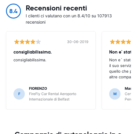
Recensioni recenti
8.4
I clienti ci valutano con un 8.4/10 su 107913
recensioni
30-06-2019
consigliabilissima.
Non e` stat
consigliabilissima.
Non e` stato
il suo serviz
quello che po
altre compagn
FIORENZO
Mass
F
FireFly Car Rental Aeroporto
M
Centa
Internazionale di Belfast
Peret