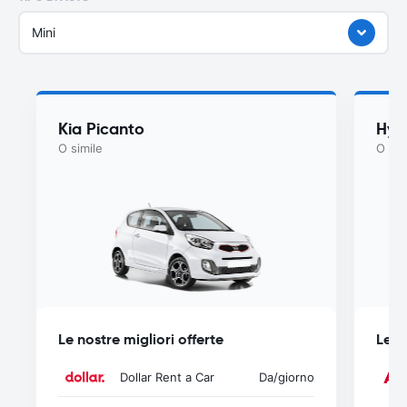
Mini
Kia Picanto
Hyu
O simile
O sim
Le nostre migliori offerte
Le n
Dollar Rent a Car
Da
/giorno