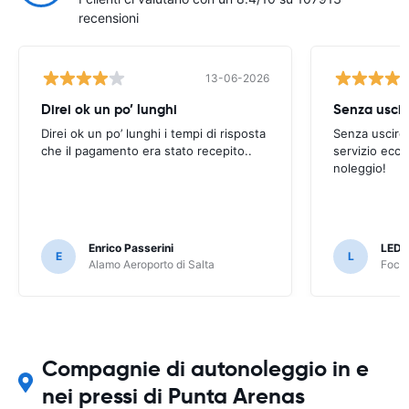
recensioni
13-06-2026
Direi ok un po’ lunghi
Senza uscir
Direi ok un po’ lunghi i tempi di risposta
Senza uscire 
che il pagamento era stato recepito..
servizio ecce
noleggio!
Enrico Passerini
LED
E
L
Alamo Aeroporto di Salta
Foco 
Compagnie di autonoleggio in e
nei pressi di Punta Arenas