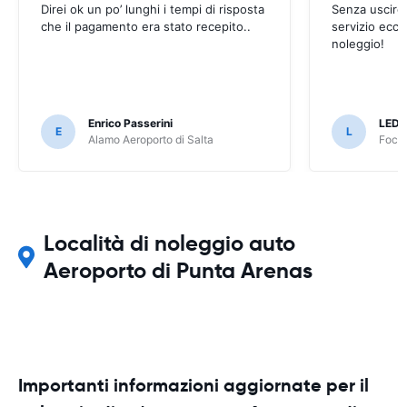
Direi ok un po’ lunghi i tempi di risposta
Senza uscire 
che il pagamento era stato recepito..
servizio ecce
noleggio!
Enrico Passerini
LED
E
L
Alamo Aeroporto di Salta
Foco 
Località di noleggio auto
Aeroporto di Punta Arenas
Importanti informazioni aggiornate per il