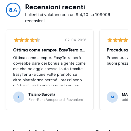
Recensioni recenti
8.4
I clienti ci valutano con un 8.4/10 su 108006
recensioni
02-04-2026
Ottima come sempre. EasyTerra però
Ottima come sempre. EasyTerra però
Procedura ve
dovrebbe dare dei bonus a gente come
buoni prezzi.
me che noleggia spesso l'auto tramite
EasyTerra (alcune volte prenoto su
altre piattaforma perché i prezzi sono
più bassi ma il servizio quasi sempre
peggiore tramite piattaforma di
Tiziano Barcella
MAS
prenotazione (EasyTerra è più semplice
T
M
Finn-Rent Aeroporto di Rovaniemi
addCa
e chiaro)