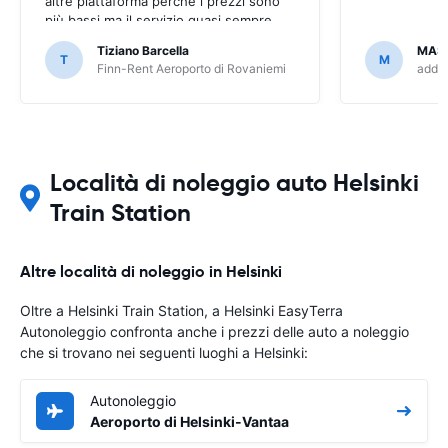
altre piattaforma perché i prezzi sono
più bassi ma il servizio quasi sempre
peggiore tramite piattaforma di
Tiziano Barcella
MAS
prenotazione (EasyTerra è più semplice
T
M
Finn-Rent Aeroporto di Rovaniemi
addCa
e chiaro)
Località di noleggio auto Helsinki
Train Station
Altre località di noleggio in Helsinki
Oltre a Helsinki Train Station, a Helsinki EasyTerra
Autonoleggio confronta anche i prezzi delle auto a noleggio
che si trovano nei seguenti luoghi a Helsinki:
Autonoleggio
Aeroporto di Helsinki-Vantaa