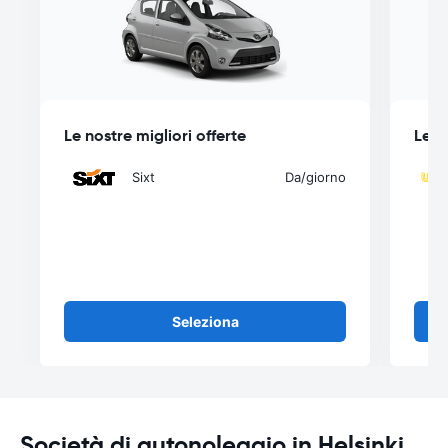
Le nostre migliori offerte
Le n
Sixt
Da
/giorno
Seleziona
Società di autonoleggio in Helsinki