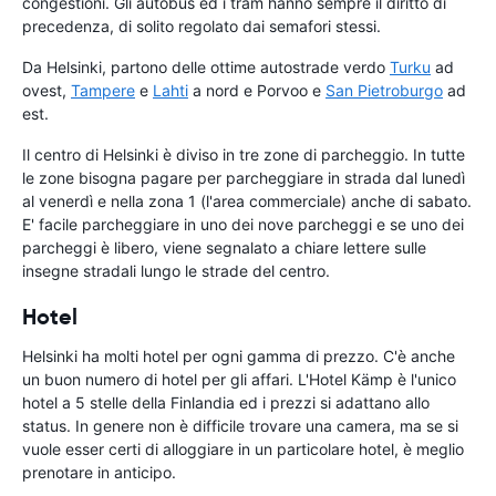
congestioni. Gli autobus ed i tram hanno sempre il diritto di
precedenza, di solito regolato dai semafori stessi.
Da Helsinki, partono delle ottime autostrade verdo
Turku
ad
ovest,
Tampere
e
Lahti
a nord e Porvoo e
San Pietroburgo
ad
est.
Il centro di Helsinki è diviso in tre zone di parcheggio. In tutte
le zone bisogna pagare per parcheggiare in strada dal lunedì
al venerdì e nella zona 1 (l'area commerciale) anche di sabato.
E' facile parcheggiare in uno dei nove parcheggi e se uno dei
parcheggi è libero, viene segnalato a chiare lettere sulle
insegne stradali lungo le strade del centro.
Hotel
Helsinki ha molti hotel per ogni gamma di prezzo. C'è anche
un buon numero di hotel per gli affari. L'Hotel Kämp è l'unico
hotel a 5 stelle della Finlandia ed i prezzi si adattano allo
status. In genere non è difficile trovare una camera, ma se si
vuole esser certi di alloggiare in un particolare hotel, è meglio
prenotare in anticipo.