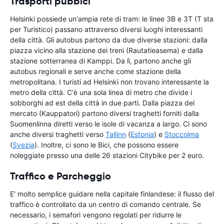
Trasporti pubbici
Helsinki possiede un'ampia rete di tram: le linee 3B e 3T (T sta
per Turistico) passano attraverso diversi luoghi interessanti
della città. Gli autobus partono da due diverse stazioni: dalla
piazza vicino alla stazione dei treni (Rautatieasema) e dalla
stazione sotterranea di Kamppi. Da lì, partono anche gli
autobus regionali e serve anche come stazione della
metropolitana. I turisti ad Helsinki non trovano interessante la
metro della città. C'è una sola linea di metro che divide i
sobborghi ad est della città in due parti. Dalla piazza del
mercato (Kauppatori) partono diversi traghetti forniti dalla
Suomenlinna diretti verso le isole di vacanza a largo. Ci sono
anche diversi traghetti verso
Tallinn
(
Estonia
) e
Stoccolma
(
Svezia
). Inoltre, ci sono le Bici, che possono essere
noleggiate presso una delle 26 stazioni Citybike per 2 euro.
Traffico e Parcheggio
E' molto semplice guidare nella capitale finlandese: il flusso del
traffico è controllato da un centro di comando centrale. Se
necessario, i semafori vengono regolati per ridurre le