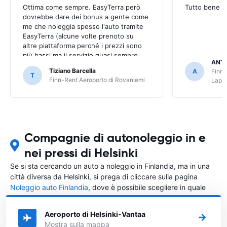
Ottima come sempre. EasyTerra però
Tutto bene
dovrebbe dare dei bonus a gente come
me che noleggia spesso l'auto tramite
EasyTerra (alcune volte prenoto su
altre piattaforma perché i prezzi sono
più bassi ma il servizio quasi sempre
ANT
peggiore tramite piattaforma di
Tiziano Barcella
A
Finn-
prenotazione (EasyTerra è più semplice
T
Finn-Rent Aeroporto di Rovaniemi
Lapp
e chiaro)
Compagnie di autonoleggio in e
nei pressi di Helsinki
Se si sta cercando un auto a noleggio in Finlandia, ma in una
città diversa da Helsinki, si prega di cliccare sulla pagina
Noleggio auto Finlandia
, dove è possibile scegliere in quale
città in Finlandia si vuole noleggiare l'auto.
Aeroporto di Helsinki-Vantaa
Mostra sulla mappa