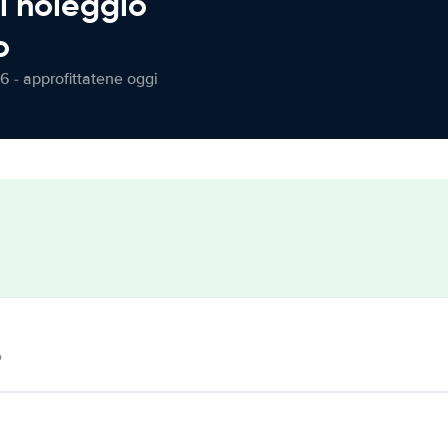
l noleggio
o
6 - approfittatene oggi
o