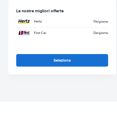
Le nostre migliori offerte
Hertz
Da
/giorno
First Car
Da
/giorno
Seleziona