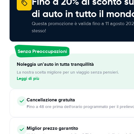
Fino a 20% di sconto su
di auto in tutto il mond
Questa promozione è valida fino a 11 agosto 202
stesso!
Senza Preoccupazioni
Noleggia un’auto in tutta tranquillità
La nostra scelta migliore per un viaggio senza pensieri.
Leggi di più
Cancellazione
gratuita
Fino a 48 ore prima dell'orario programmato per il preliev
Miglior prezzo garantito