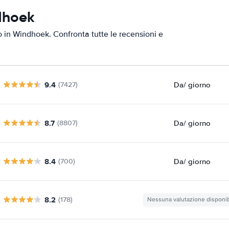
dhoek
to in Windhoek. Confronta tutte le recensioni e
9.4
Da
/ giorno
(7427)
8.7
Da
/ giorno
(8807)
8.4
Da
/ giorno
(700)
8.2
(178)
Nessuna valutazione disponib