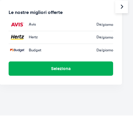
Le nostre migliori offerte
Avis
Da
/giorno
Hertz
Da
/giorno
Budget
Da
/giorno
Seleziona