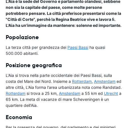
L'Aia è la sede del Governo e parlamento olandesi, sebbene
non sia la capitale del paese, come molte persone
potrebbero pensare. La città preferisce presentarsi come la
"Città di Corte", perchè la Regina Beatrice vive e lavora lì.
L'Aia ha un'immagine da mantenere: solenne ed importante.
Popolazione
La terza città per grandezza dei
Paesi Bassi
ha quasi
500.000 abitanti.
Posizione geografica
L'Aia si trova nella parte occidentale dei Paesi Bassi, sulla
costa del Mare del Nord. Insieme a
Rotterdam
,
Amsterdam
ed
altre città, L'Aia forma l'area urbanizzata nota come Randstad.
Rotterdam
si trova a 25 km,
Amsterdam
a 55 km ed
Utrecht
a
65 km. La meta di vacanze di mare Scheveningen è un
quartiere dell'Aia.
Economia
Per la presenza del governo, del parlamento e dei ministeri,