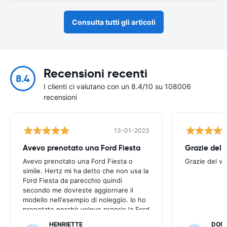
Consulta tutti gli articoli
Recensioni recenti
8.4
I clienti ci valutano con un 8.4/10 su 108006
recensioni
13-01-2023
Avevo prenotato una Ford Fiesta
Grazie del v
Avevo prenotato una Ford Fiesta o
Grazie del vo
simile. Hertz mi ha detto che non usa la
Ford Fiesta da parecchio quindi
secondo me dovreste aggiornare il
modello nell'esempio di noleggio. Io ho
prenotato perchè volevo proprio la Ford
Fiesta. Mi hanno dato una Nissan Micra
HENRIETTE
DOM