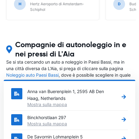
che non mi piace ed è più piccola come
H
Hertz Aeroporto di Amsterdam-
D
Budge
bagagliaio. Se l'avessi saputo non l'avrei
Schiphol
Schip
presa.
Compagnie di autonoleggio in e
nei pressi di L'Aia
Se si sta cercando un auto a noleggio in Paesi Bassi, ma in
una città diversa da L'Aia, si prega di cliccare sulla pagina
Noleggio auto Paesi Bassi
, dove è possibile scegliere in quale
città in Paesi Bassi si vuole noleggiare l'auto.
Anna van Buerenplein 1, 2595 AB Den
Haag, Netherlands
Mostra sulla mappa
Binckhorstlaan 297
Mostra sulla mappa
De Savornin Lohmanplein 5