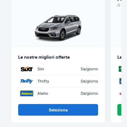
O sim
Le nostre migliori offerte
Le n
Sixt
Da
/giorno
Thrifty
Da
/giorno
Alamo
Da
/giorno
Seleziona