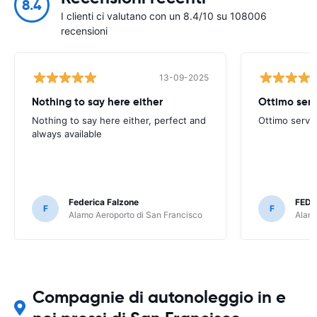
8.4
I clienti ci valutano con un 8.4/10 su 108006
recensioni
13-09-2025
Nothing to say here either
Ottimo servi
Nothing to say here either, perfect and
Ottimo serviz
always available
Federica Falzone
FEDE
F
F
Alamo Aeroporto di San Francisco
Alamo
Compagnie di autonoleggio in e