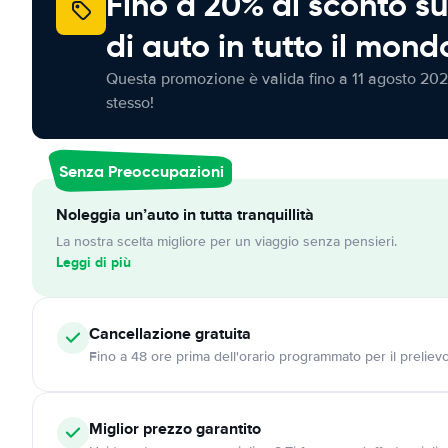
Fino a 20% di sconto su
di auto in tutto il mond
Questa promozione è valida fino a 11 agosto 202
stesso!
Senza Preoccupazioni
Noleggia un’auto in tutta tranquillità
La nostra scelta migliore per un viaggio senza pensieri.
Leggi di più
Cancellazione
gratuita
Fino a 48 ore prima dell'orario programmato per il preliev
Miglior prezzo garantito