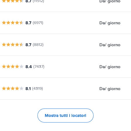
8.7
Da
/ giorno
(11512)
8.7
Da
/ giorno
(6971)
8.7
Da
/ giorno
(8812)
8.4
Da
/ giorno
(7437)
8.1
Da
/ giorno
(4319)
Mostra tutti i locatori