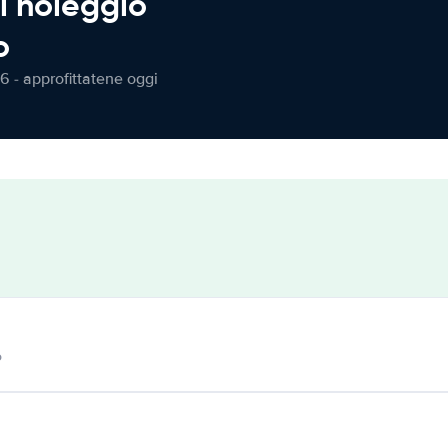
l noleggio
o
6 - approfittatene oggi
o