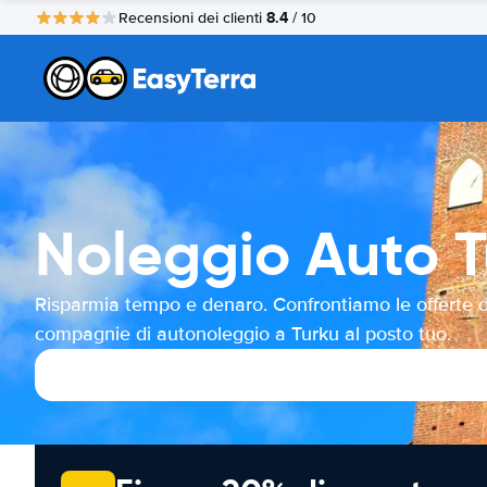
8.4
Recensioni dei clienti
/ 10
Noleggio Auto T
Risparmia tempo e denaro. Confrontiamo le offerte d
compagnie di autonoleggio a Turku al posto tuo.