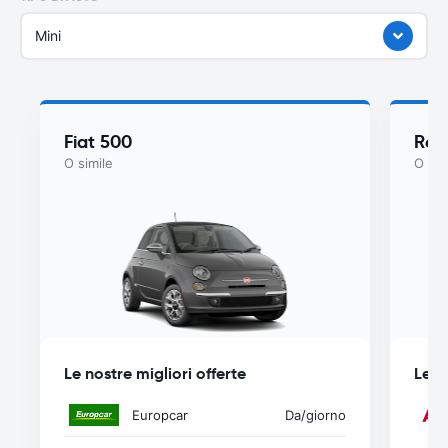
Mini
Fiat 500
Ren
O simile
O sim
Le nostre migliori offerte
Le n
Europcar
Da
/giorno