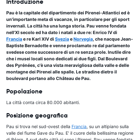
Introduzione
Pau è la capitale del dipartimento dei Pirenei-Atlantici ed è
un'importante meta di vacanze, in particolare per gli sport
invernali. La città ha una lunga storia. Pau venne fondata
nell'XI secolo ed ha dato i natali a due re: Enrico IV di
Francia
e re Karl XIV di
Svezia
e
Norvegia
, che nacque Jean-
Baptiste Bernadotte e venne proclamato re dal parlamento
svedese come successore di un re senza prole. Inutile dire
che i musei locali sono dedicati ai due figli. Dal Boulevard
des Pyrénées, c'è una vista meravigliosa della valle e delle
montagne dei Pirenei alle spalle. Le stradine dietro il
boulevard portano allo Château de Pau.
Popolazione
La città conta circa 80.000 abitanti.
Posizione geografica
Pau si trova nel sud-ovest della
Francia
, su un altipiano sulla
valle del fiume Gave du Pau. E' il cuore della bellissima regione
di Béarn. A sud della città ci sono i Pirenei. Pau venne fondata