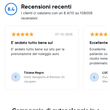
Recensioni recenti
8.4
I clienti ci valutano con un 8.4/10 su 108006
recensioni
07-10-2025
E' andato tutto bene sul
E' andato tutto bene sul sito per la
Eccellente. C
prenotazione del noleggio auto
parlando con
risolto imme
problematica 
Tiziana Negro
LUCA
T
Hertz Aeroporto di Rennes-St.
L
Europ
Jacques
Meri