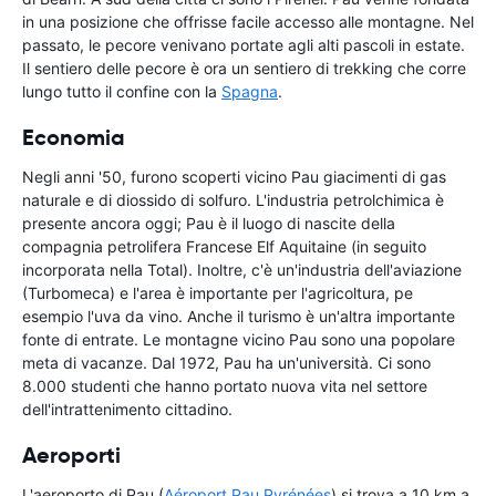
in una posizione che offrisse facile accesso alle montagne. Nel
passato, le pecore venivano portate agli alti pascoli in estate.
Il sentiero delle pecore è ora un sentiero di trekking che corre
lungo tutto il confine con la
Spagna
.
Economia
Negli anni '50, furono scoperti vicino Pau giacimenti di gas
naturale e di diossido di solfuro. L'industria petrolchimica è
presente ancora oggi; Pau è il luogo di nascite della
compagnia petrolifera Francese Elf Aquitaine (in seguito
incorporata nella Total). Inoltre, c'è un'industria dell'aviazione
(Turbomeca) e l'area è importante per l'agricoltura, pe
esempio l'uva da vino. Anche il turismo è un'altra importante
fonte di entrate. Le montagne vicino Pau sono una popolare
meta di vacanze. Dal 1972, Pau ha un'università. Ci sono
8.000 studenti che hanno portato nuova vita nel settore
dell'intrattenimento cittadino.
Aeroporti
L'aeroporto di Pau (
Aéroport Pau Pyrénées
) si trova a 10 km a