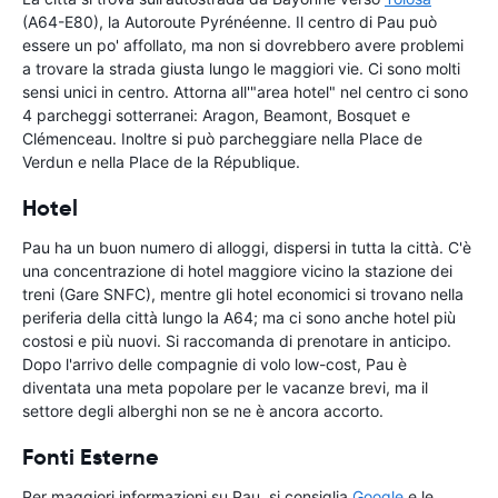
(A64-E80), la Autoroute Pyrénéenne. Il centro di Pau può
essere un po' affollato, ma non si dovrebbero avere problemi
a trovare la strada giusta lungo le maggiori vie. Ci sono molti
sensi unici in centro. Attorna all'"area hotel" nel centro ci sono
4 parcheggi sotterranei: Aragon, Beamont, Bosquet e
Clémenceau. Inoltre si può parcheggiare nella Place de
Verdun e nella Place de la République.
Hotel
Pau ha un buon numero di alloggi, dispersi in tutta la città. C'è
una concentrazione di hotel maggiore vicino la stazione dei
treni (Gare SNFC), mentre gli hotel economici si trovano nella
periferia della città lungo la A64; ma ci sono anche hotel più
costosi e più nuovi. Si raccomanda di prenotare in anticipo.
Dopo l'arrivo delle compagnie di volo low-cost, Pau è
diventata una meta popolare per le vacanze brevi, ma il
settore degli alberghi non se ne è ancora accorto.
Fonti Esterne
Per maggiori informazioni su Pau, si consiglia
Google
e le