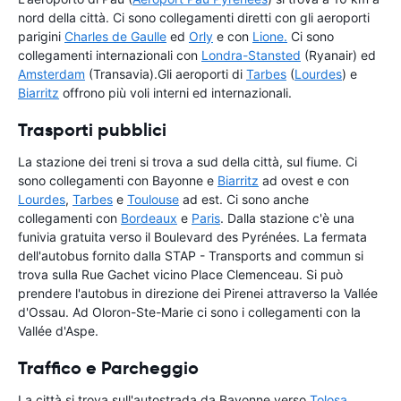
nord della città. Ci sono collegamenti diretti con gli aeroporti
parigini
Charles de Gaulle
ed
Orly
e con
Lione.
Ci sono
collegamenti internazionali con
Londra-Stansted
(Ryanair) ed
Amsterdam
(Transavia).Gli aeroporti di
Tarbes
(
Lourdes
) e
Biarritz
offrono più voli interni ed internazionali.
Trasporti pubblici
La stazione dei treni si trova a sud della città, sul fiume. Ci
sono collegamenti con Bayonne e
Biarritz
ad ovest e con
Lourdes
,
Tarbes
e
Toulouse
ad est. Ci sono anche
collegamenti con
Bordeaux
e
Paris
. Dalla stazione c'è una
funivia gratuita verso il Boulevard des Pyrénées. La fermata
dell'autobus fornito dalla STAP - Transports and commun si
trova sulla Rue Gachet vicino Place Clemenceau. Si può
prendere l'autobus in direzione dei Pirenei attraverso la Vallée
d'Ossau. Ad Oloron-Ste-Marie ci sono i collegamenti con la
Vallée d'Aspe.
Traffico e Parcheggio
La città si trova sull'autostrada da Bayonne verso
Tolosa