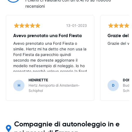
recensioni
13-01-2023
Avevo prenotato una Ford Fiesta
Grazie del v
Avevo prenotato una Ford Fiesta o
Grazie del vo
simile. Hertz mi ha detto che non usa la
Ford Fiesta da parecchio quindi
secondo me dovreste aggiornare il
modello nell'esempio di noleggio. Io ho
prenotato perchè volevo proprio la Ford
Fiesta. Mi hanno dato una Nissan Micra
HENRIETTE
DOM
che non mi piace ed è più piccola come
H
Hertz Aeroporto di Amsterdam-
D
Budge
bagagliaio. Se l'avessi saputo non l'avrei
Schiphol
Schip
presa.
Compagnie di autonoleggio in e