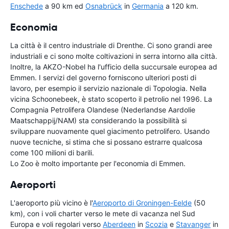
Enschede
a 90 km ed
Osnabrück
in
Germania
a 120 km.
Economia
La città è il centro industriale di Drenthe. Ci sono grandi aree
industriali e ci sono molte coltivazioni in serra intorno alla città.
Inoltre, la AKZO-Nobel ha l'ufficio della succursale europea ad
Emmen. I servizi del governo forniscono ulteriori posti di
lavoro, per esempio il servizio nazionale di Topologia. Nella
vicina Schoonebeek, è stato scoperto il petrolio nel 1996. La
Compagnia Petrolifera Olandese (Nederlandse Aardolie
Maatschappij/NAM) sta considerando la possibilità si
sviluppare nuovamente quel giacimento petrolifero. Usando
nuove tecniche, si stima che si possano estrarre qualcosa
come 100 milioni di barili.
Lo Zoo è molto importante per l'economia di Emmen.
Aeroporti
L'aeroporto più vicino è l'
Aeroporto di Groningen-Eelde
(50
km), con i voli charter verso le mete di vacanza nel Sud
Europa e voli regolari verso
Aberdeen
in
Scozia
e
Stavanger
in