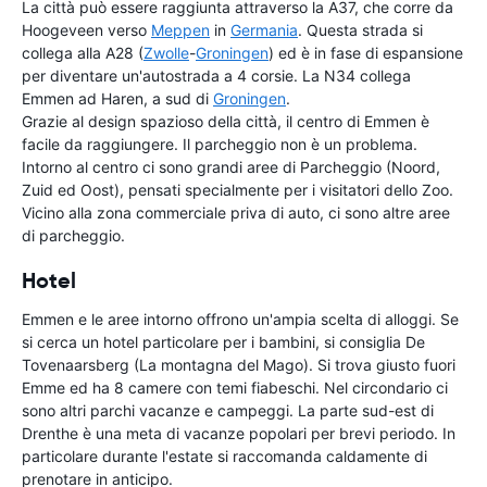
La città può essere raggiunta attraverso la A37, che corre da
Hoogeveen verso
Meppen
in
Germania
. Questa strada si
collega alla A28 (
Zwolle
-
Groningen
) ed è in fase di espansione
per diventare un'autostrada a 4 corsie. La N34 collega
Emmen ad Haren, a sud di
Groningen
.
Grazie al design spazioso della città, il centro di Emmen è
facile da raggiungere. Il parcheggio non è un problema.
Intorno al centro ci sono grandi aree di Parcheggio (Noord,
Zuid ed Oost), pensati specialmente per i visitatori dello Zoo.
Vicino alla zona commerciale priva di auto, ci sono altre aree
di parcheggio.
Hotel
Emmen e le aree intorno offrono un'ampia scelta di alloggi. Se
si cerca un hotel particolare per i bambini, si consiglia De
Tovenaarsberg (La montagna del Mago). Si trova giusto fuori
Emme ed ha 8 camere con temi fiabeschi. Nel circondario ci
sono altri parchi vacanze e campeggi. La parte sud-est di
Drenthe è una meta di vacanze popolari per brevi periodo. In
particolare durante l'estate si raccomanda caldamente di
prenotare in anticipo.