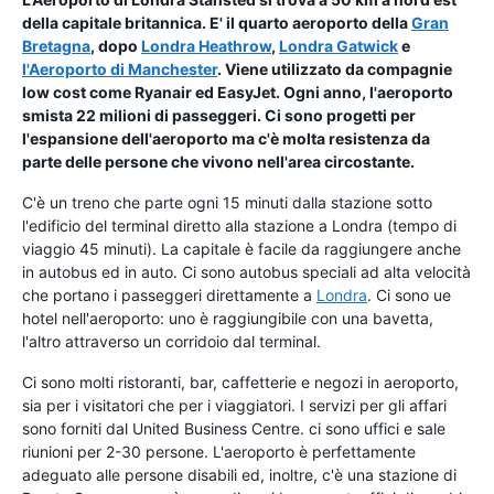
della
capitale britannica
. E' il quarto aeroporto della
Gran
Bretagna
, dopo
Londra Heathrow
,
Londra Gatwick
e
l'Aeroporto di Manchester
. Viene utilizzato da compagnie
low cost come Ryanair ed EasyJet. Ogni anno, l'aeroporto
smista 22 milioni di passeggeri. Ci sono progetti per
l'espansione dell'aeroporto ma c'è molta resistenza da
parte delle persone che vivono nell'area circostante.
C'è un treno che parte ogni 15 minuti dalla stazione sotto
l'edificio del terminal diretto alla stazione a Londra (tempo di
viaggio 45 minuti). La capitale è facile da raggiungere anche
in autobus ed in auto. Ci sono autobus speciali ad alta velocità
che portano i passeggeri direttamente a
Londra
. Ci sono ue
hotel nell'aeroporto: uno è raggiungibile con una bavetta,
l'altro attraverso un corridoio dal terminal.
Ci sono molti ristoranti, bar, caffetterie e negozi in aeroporto,
sia per i visitatori che per i viaggiatori. I servizi per gli affari
sono forniti dal United Business Centre. ci sono uffici e sale
riunioni per 2-30 persone. L'aeroporto è perfettamente
adeguato alle persone disabili ed, inoltre, c'è una stazione di