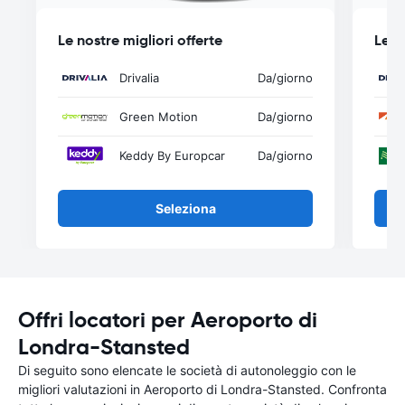
Le nostre migliori offerte
Le n
Drivalia
Da
/giorno
Green Motion
Da
/giorno
Keddy By Europcar
Da
/giorno
Seleziona
Offri locatori per Aeroporto di
Londra-Stansted
Di seguito sono elencate le società di autonoleggio con le
migliori valutazioni in Aeroporto di Londra-Stansted. Confronta