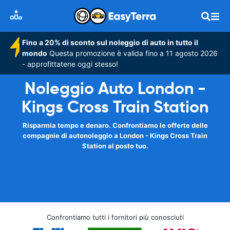
Fino a 20% di sconto sul noleggio di auto in tutto il
mondo
Questa promozione è valida fino a 11 agosto 2026
- approfittatene oggi stesso!
Noleggio Auto London -
Kings Cross Train Station
Risparmia tempo e denaro. Confrontiamo le offerte delle
compagnie di autonoleggio a London - Kings Cross Train
Station al posto tuo.
Confrontiamo tutti i fornitori più conosciuti