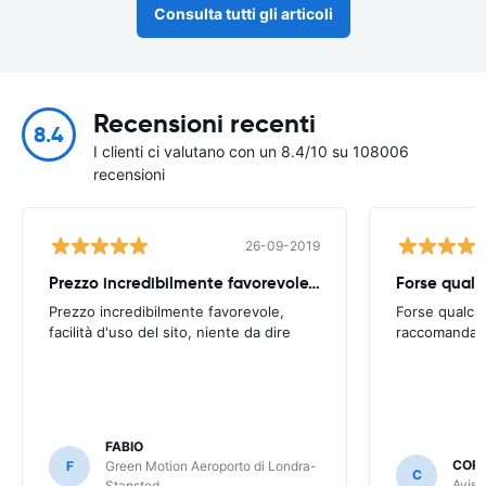
Consulta tutti gli articoli
Recensioni recenti
8.4
I clienti ci valutano con un 8.4/10 su 108006
recensioni
26-09-2019
Prezzo incredibilmente favorevole, facilità d'uso
Forse qualc
Prezzo incredibilmente favorevole,
Forse qualche
facilità d'uso del sito, niente da dire
raccomandabi
FABIO
COR
F
Green Motion Aeroporto di Londra-
C
Avis 
Stansted