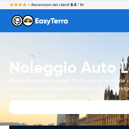
8.4
Recensioni dei clienti
/ 10
Noleggio Auto L
Risparmia tempo e denaro. Confrontiamo le offerte d
compagnie di autonoleggio a London - Putney Bridg
Station al posto tuo.