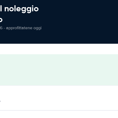
l noleggio
o
6 - approfittatene oggi
o