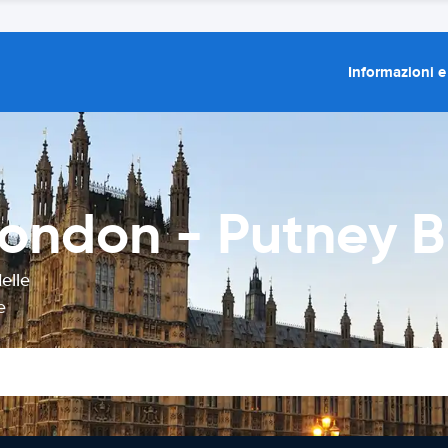
Informazioni e
ondon - Putney B
elle
e