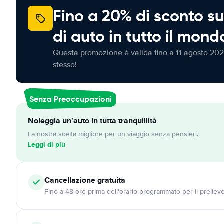
Fino a 20% di sconto su
di auto in tutto il mond
Questa promozione è valida fino a 11 agosto 202
stesso!
Senza Preoccupazioni
Noleggia un’auto in tutta tranquillità
La nostra scelta migliore per un viaggio senza pensieri.
Leggi di più
Cancellazione
gratuita
Fino a 48 ore prima dell'orario programmato per il preliev