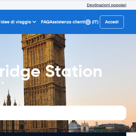
Destinazioni popolari
 idee di viaggio
FAQ
Assistenza clienti
(IT)
Accedi
ridge Station