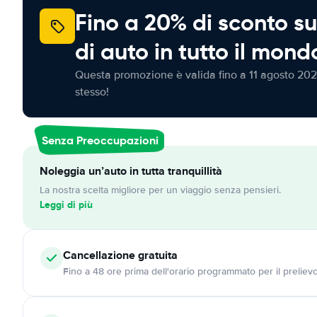
Fino a 20% di sconto su
di auto in tutto il mond
Questa promozione è valida fino a 11 agosto 202
stesso!
Senza Preoccupazioni
Noleggia un’auto in tutta tranquillità
La nostra scelta migliore per un viaggio senza pensieri.
Leggi di più
Cancellazione
gratuita
Fino a 48 ore prima dell'orario programmato per il preliev