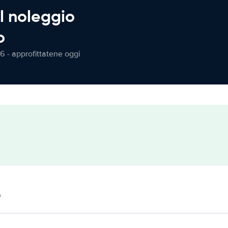
l noleggio
o
6 - approfittatene oggi
o