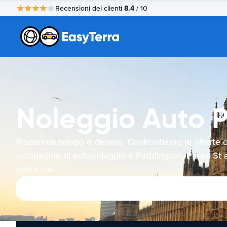
8.4
Recensioni dei clienti
/ 10
Noleggio Auto P
Risparmia tempo e denaro. Confrontiamo le offerte d
compagnie di autonoleggio a Paddington, Praed St a
posto tuo.