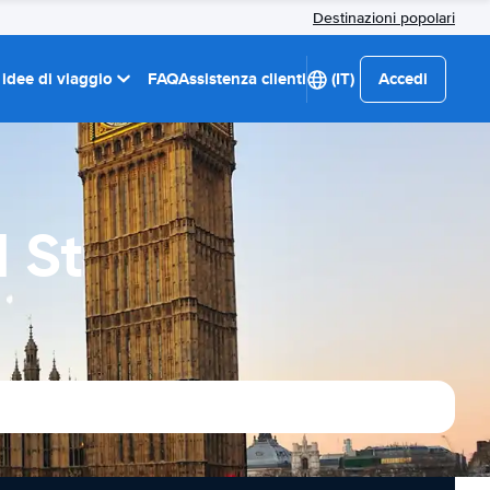
Destinazioni popolari
 idee di viaggio
FAQ
Assistenza clienti
(IT)
Accedi
 St