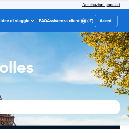
Destinazioni popolari
 idee di viaggio
FAQ
Assistenza clienti
(IT)
Accedi
olles