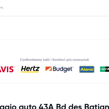
re.
Confrontiamo tutti i fornitori più conosciuti
ggio auto 43A Bd des Batign