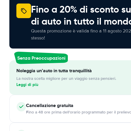
Fino a 20% di sconto su
di auto in tutto il mond
Questa promozione è valida fino a 11 agosto 202
stesso!
Senza Preoccupazioni
Noleggia un’auto in tutta tranquillità
La nostra scelta migliore per un viaggio senza pensieri.
Leggi di più
Cancellazione
gratuita
Fino a 48 ore prima dell'orario programmato per il preliev