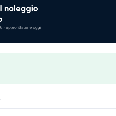
l noleggio
o
6 - approfittatene oggi
o