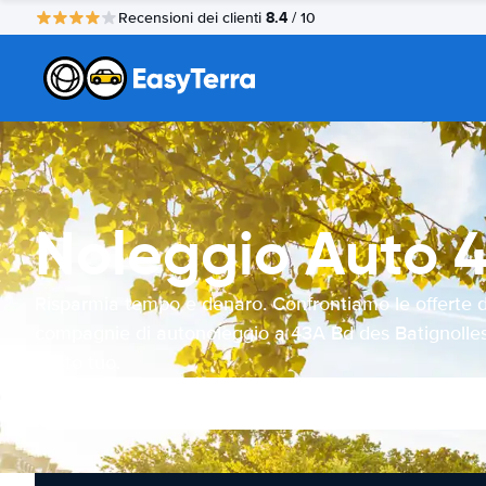
8.4
Recensioni dei clienti
/ 10
Noleggio Auto 4
Risparmia tempo e denaro. Confrontiamo le offerte d
compagnie di autonoleggio a 43A Bd des Batignolles
posto tuo.