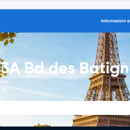
Informazioni e
3A Bd des Batign
elle
 al