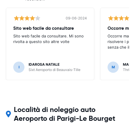
09-06-2024
Sito web facile da consultare
Sito web facile da consultare. Mi sono
Occorre magg
rivolta a questo sito altre volte
risolvere i p
senza che il 
IDAROSA NATALE
MAR
I
M
Sixt Aeroporto di Beauvais-Tille
Thrif
Località di noleggio auto
Aeroporto di Parigi-Le Bourget