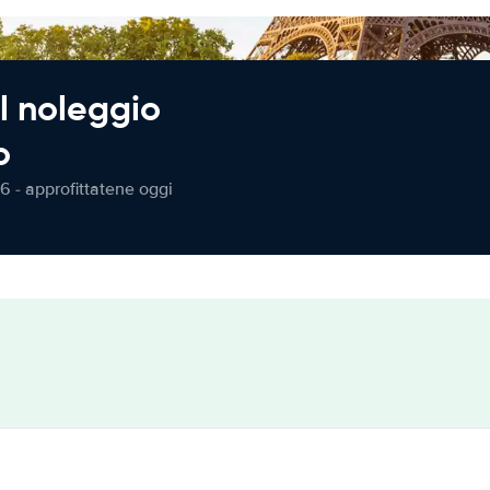
l noleggio
o
6 - approfittatene oggi