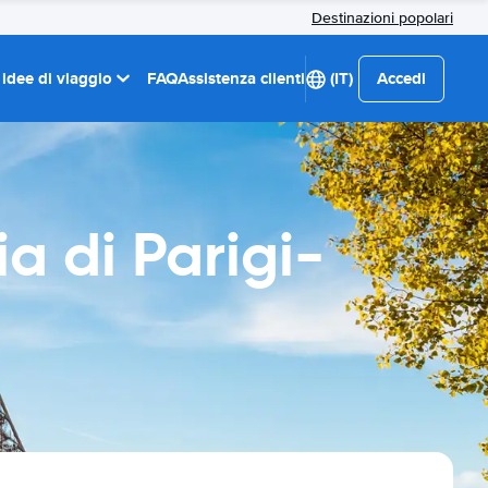
Destinazioni popolari
 idee di viaggio
FAQ
Assistenza clienti
(IT)
Accedi
a di Parigi-