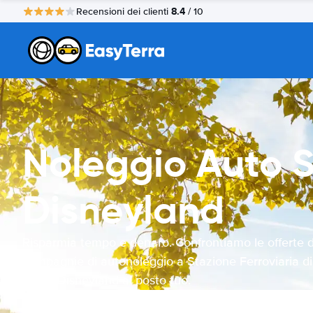
8.4
Recensioni dei clienti
/ 10
Noleggio Auto St
Disneyland
Risparmia tempo e denaro. Confrontiamo le offerte d
compagnie di autonoleggio a Stazione Ferroviaria di
Parigi-Disneyland al posto tuo.