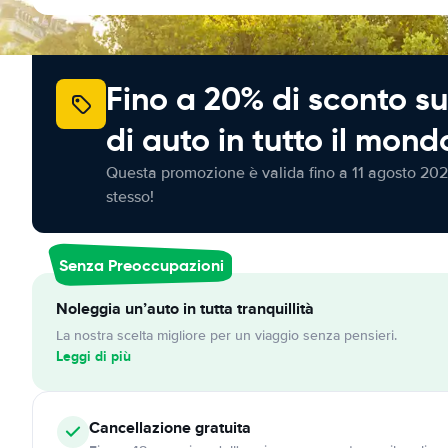
Fino a 20% di sconto su
di auto in tutto il mond
Questa promozione è valida fino a 11 agosto 202
stesso!
Senza Preoccupazioni
Noleggia un’auto in tutta tranquillità
La nostra scelta migliore per un viaggio senza pensieri.
Leggi di più
Cancellazione
gratuita