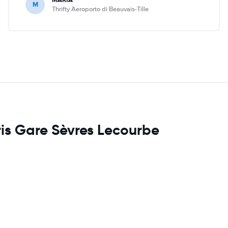
M
Thrifty Aeroporto di Beauvais-Tille
ris Gare Sèvres Lecourbe