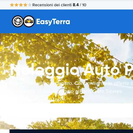
8.4
Recensioni dei clienti
/ 10
Noleggio Auto P
Risparmia tempo e denaro. Confrontiamo le offerte d
compagnie di autonoleggio a Paris Gare Sèvres
Lecourbe al posto tuo.