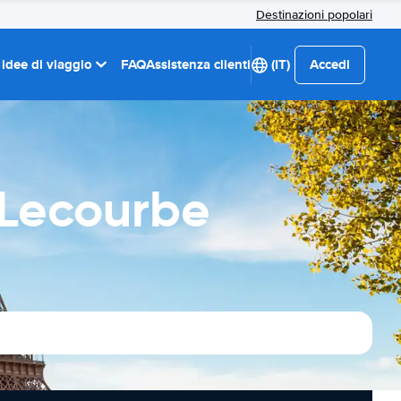
Destinazioni popolari
 idee di viaggio
FAQ
Assistenza clienti
(IT)
Accedi
 Lecourbe