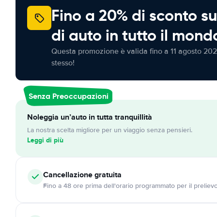
Fino a 20% di sconto su
di auto in tutto il mond
Questa promozione è valida fino a 11 agosto 202
stesso!
Senza Preoccupazioni
Noleggia un’auto in tutta tranquillità
La nostra scelta migliore per un viaggio senza pensieri.
Leggi di più
Cancellazione
gratuita
Fino a 48 ore prima dell'orario programmato per il preliev