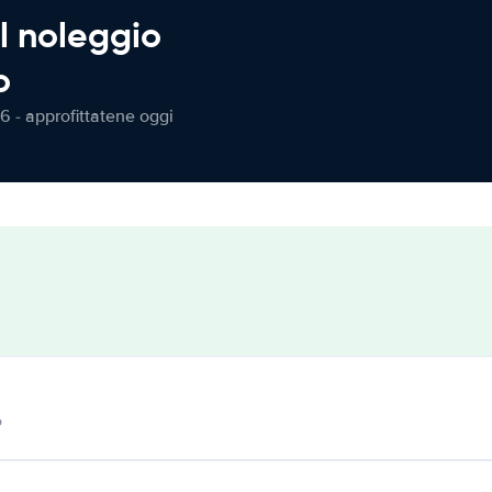
l noleggio
o
6 - approfittatene oggi
o