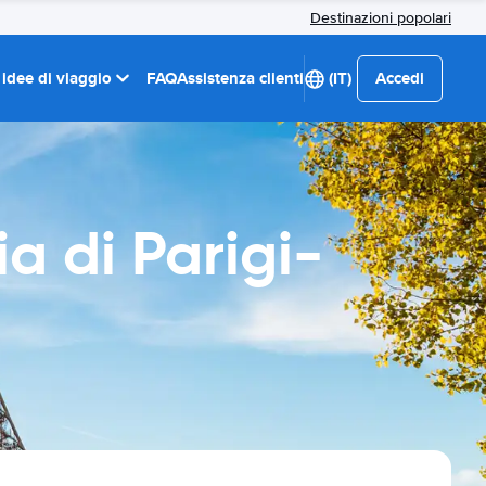
Destinazioni popolari
 idee di viaggio
FAQ
Assistenza clienti
(IT)
Accedi
a di Parigi-