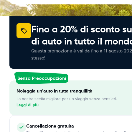
Fino a 20% di sconto su
di auto in tutto il mond
Questa promozione è valida fino a 11 agosto 202
stesso!
Senza Preoccupazioni
Noleggia un’auto in tutta tranquillità
La nostra scelta migliore per un viaggio senza pensieri.
Leggi di più
Cancellazione
gratuita