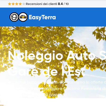
8.4
Recensioni dei clienti
/ 10
Noleggio Auto St
Gare de l'Est
Risparmia tempo e denaro. Confrontiamo le offerte d
compagnie di autonoleggio a Stazione Ferroviaria di
Parigi-Gare de l'Est al posto tuo.