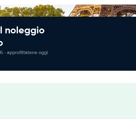
l noleggio
o
6 - approfittatene oggi