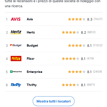
tutte le recensioni e i prezzi di queste società di noleggio con
una ricerca.
Avis
8.3
(7437)
Hertz
8.2
(8812)
Budget
8.1
(11512)
Flizzr
8.1
(479)
Enterprise
8.1
(2409)
Thrifty
8.1
(6971)
Mostra tutti i locatori