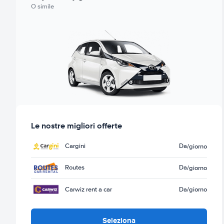
O simile
Le nostre migliori offerte
Cargini
Da
/giorno
Routes
Da
/giorno
Carwiz rent a car
Da
/giorno
Seleziona