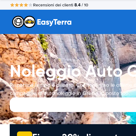
8.4
Recensioni dei clienti
/ 10
Noleggio Auto 
Risparmia tempo e denaro. Confrontiamo le offerte d
compagnie di autonoleggio in Grecia al posto tuo.