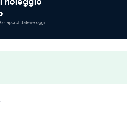
l noleggio
o
6 - approfittatene oggi
o