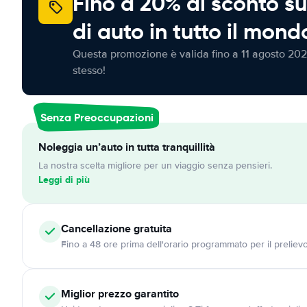
Fino a 20% di sconto su
di auto in tutto il mond
Questa promozione è valida fino a 11 agosto 202
stesso!
Senza Preoccupazioni
Noleggia un’auto in tutta tranquillità
La nostra scelta migliore per un viaggio senza pensieri.
Leggi di più
Cancellazione
gratuita
Fino a 48 ore prima dell'orario programmato per il preliev
Miglior prezzo garantito