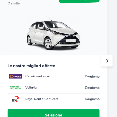
O simile
Le nostre migliori offerte
Carwiz rent a car
Da
/giorno
Volta4u
Da
/giorno
Royal Rent a Car Crete
Da
/giorno
Seleziona