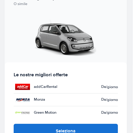
O simile
Le nostre migliori offerte
addCarRental
Da
/giorno
Monza
Da
/giorno
Green Motion
Da
/giorno
Seleziona